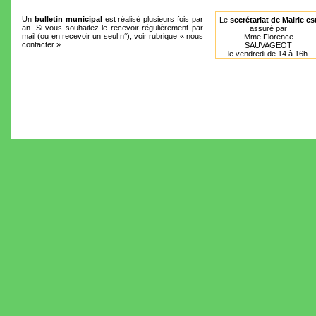
Un
bulletin municipal
est réalisé plusieurs fois par
Le
secrétariat de Mairie es
an. Si vous souhaitez le recevoir régulièrement par
assuré par
mail (ou en recevoir un seul n°), voir rubrique « nous
Mme Florence
contacter ».
SAUVAGEOT
le vendredi de 14 à 16h.