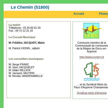
Le Chemin (51800)
Accueil
Photo
La mairie
Téléphone : 03 26 60 61 29
Fax : 09 72 12 21 18
Le Conseil Municipal
M. Frédéric JACQUOT, Maire
Commune membre de la
Communauté de commune
M. Patrick HODIN , adjoint
de la Région de Givry-en-
Argonne
http://www.ccrgivry.fr
Les conseillers municipaux
M. Serge FRANC
M. Yann JACQUELET
M. Didier MILLION
M. Jacques VAUTRIN
M. Nicolas VANDENABIELLE
… et du Syndicat Mixte du
Pays d’Argonne Champenoi
Syndicat mixte d'Argonne